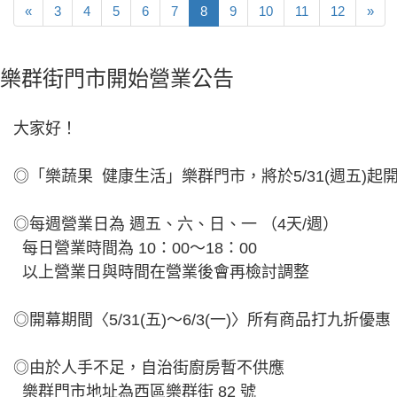
«
3
4
5
6
7
8
9
10
11
12
»
樂群街門市開始營業公告
大家好！
◎「樂蔬果 健康生活」樂群門市，將於5/31(週五)起
◎每週營業日為 週五、六、日、一 （4天/週）
每日營業時間為 10：00～18：00
以上營業日與時間在營業後會再檢討調整
◎開幕期間〈5/31(五)～6/3(一)〉所有商品打九
◎由於人手不足，自治街廚房暫不供應
樂群門市地址為西區樂群街 82 號