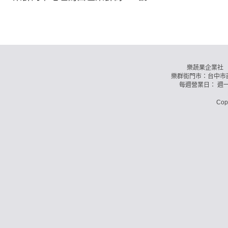
樂蔬果企業社 訂購
樂群街門市：台中市西
每週營業日： 週
Co