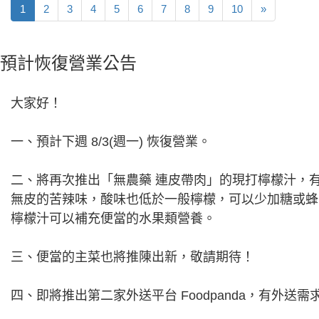
1
2
3
4
5
6
7
8
9
10
»
預計恢復營業公告
大家好！
一、預計下週 8/3(週一) 恢復營業。
二、將再次推出「無農藥 連皮帶肉」的現打檸檬汁，有
無皮的苦辣味，酸味也低於一般檸檬，可以少加糖或蜂
檸檬汁可以補充便當的水果類營養。
三、便當的主菜也將推陳出新，敬請期待！
四、即將推出第二家外送平台 Foodpanda，有外送