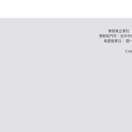
樂蔬果企業社 訂購
樂群街門市：台中市西
每週營業日： 週
Co