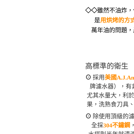
◇◇
雖然不油炸，
是
用烘烤的方
萬年油的問題，
高標準的衛生
⊙
採用
美國A.J.A
牌濾水器），有
尤其水量大，利
果，洗熟食刀具
⊙
除使用頂級的濾
全採
304不鏽鋼