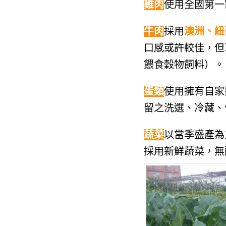
雞肉
使用全國第一
牛肉
採用
澳洲、紐
口感或許較佳，但
餵食穀物飼料）。
蛋類
使用擁有自家
留之洗選、冷藏、
蔬菜
以當季盛產為
採用新鮮蔬菜，無