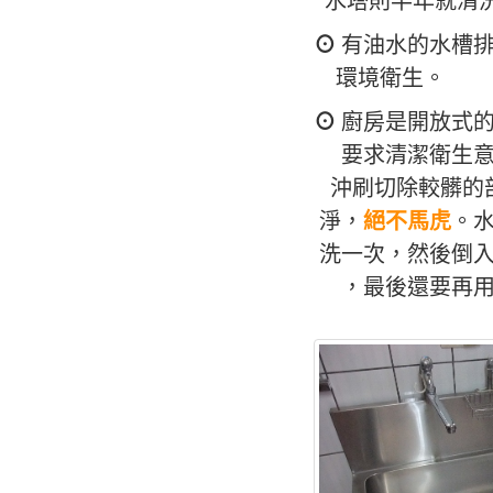
水塔則半年就清
⊙
有油水的水槽排
環境衛生。
⊙
廚房是開放式的
要求清潔衛生意
沖刷切除較髒的
淨，
絕不馬虎
。
洗一次，然後倒入
，最後還要再用