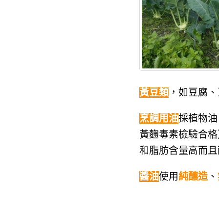
黃豆類
，如豆腐、
烹調用油
採植物油
黃麴毒素檢驗合格
和脂肪含量高而且
醬油
使用
純釀造
、