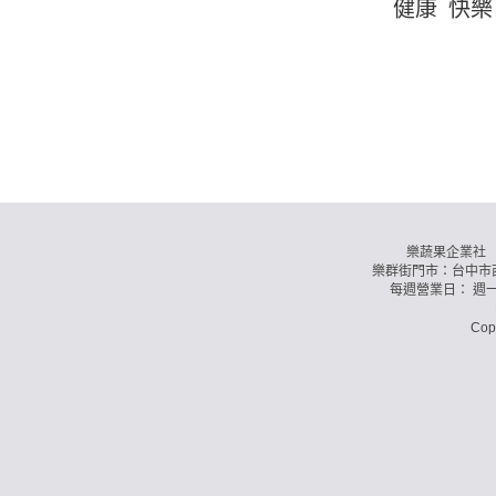
健康 快樂 
樂蔬果企業社 訂購
樂群街門市：台中市西
每週營業日： 週
Co