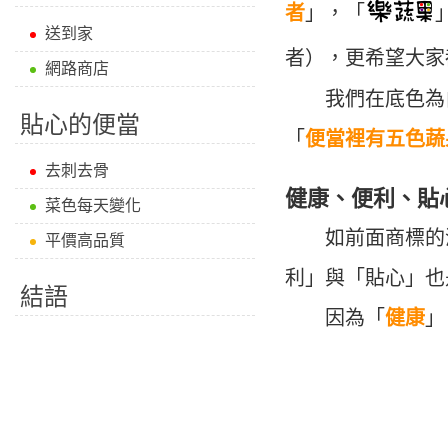
者
」，「
送到家
者
），
更希望大家
網路商店
我們在底色為白
貼心的便當
「
便當裡有五色蔬
去刺去骨
健康、便利、貼心
菜色每天變化
如前面商標的涵
平價高品質
利」與「貼心」也
結語
因為「
健康
」