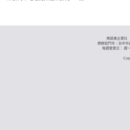
樂蔬果企業社 訂購
樂群街門市：台中市西
每週營業日： 週
Co