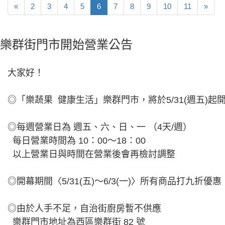
«
2
3
4
5
6
7
8
9
10
11
»
樂群街門市開始營業公告
大家好！
◎「樂蔬果 健康生活」樂群門市，將於5/31(週五)起
◎每週營業日為 週五、六、日、一 （4天/週）
每日營業時間為 10：00～18：00
以上營業日與時間在營業後會再檢討調整
◎開幕期間〈5/31(五)～6/3(一)〉所有商品打九
◎由於人手不足，自治街廚房暫不供應
樂群門市地址為西區樂群街 82 號