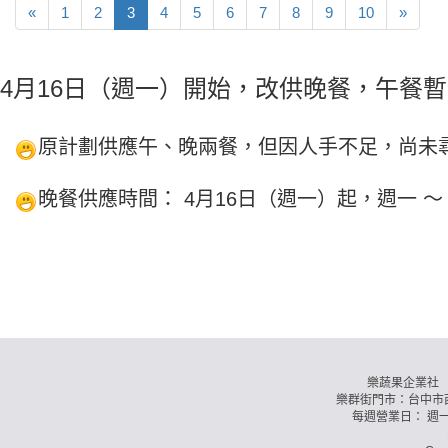
«
1
2
3
4
5
6
7
8
9
10
»
4月16日（週一）開始，改供晚餐，午餐
原計劃供應午、晚兩餐，但因人手不足，尚未
晚餐供應時間： 4月16日（週一）起，週一 〜 
樂蔬果企業社 訂購
樂群街門市：台中市西
每週營業日： 週