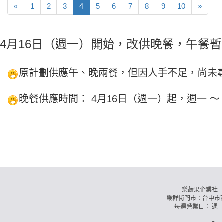
«
1
2
3
4
5
6
7
8
9
10
»
4月16日（週一）開始，改供晚餐，午餐
原計劃供應午、晚兩餐，但因人手不足，尚未
晚餐供應時間： 4月16日（週一）起，週一 〜 
樂蔬果企業社 訂購
樂群街門市：台中市西
每週營業日： 週